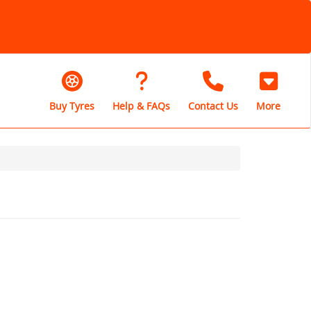
Buy Tyres
Help & FAQs
Contact Us
More