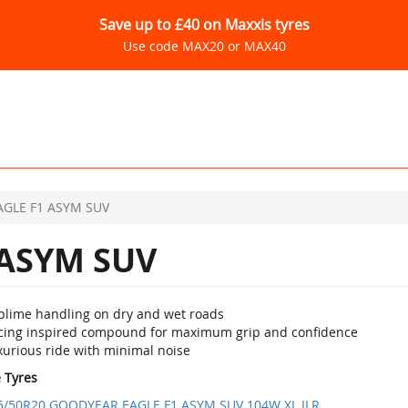
Save up to £40 on Maxxis tyres
Use code MAX20 or MAX40
AGLE F1 ASYM SUV
 ASYM SUV
blime handling on dry and wet roads
cing inspired compound for maximum grip and confidence
xurious ride with minimal noise
e Tyres
5/50R20 GOODYEAR EAGLE F1 ASYM SUV 104W XL JLR